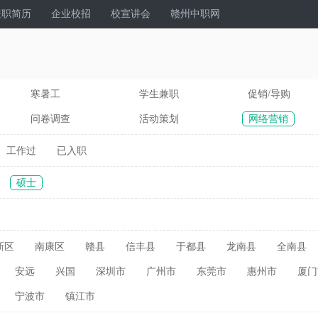
兼职简历
企业校招
校宣讲会
赣州中职网
寒暑工
学生兼职
促销/导购
问卷调查
活动策划
网络营销
工作过
已入职
硕士
新区
南康区
赣县
信丰县
于都县
龙南县
全南县
安远
兴国
深圳市
广州市
东莞市
惠州市
厦门
宁波市
镇江市