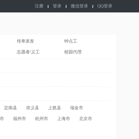
注册
登录
微信登录
QQ登录
传单派发
钟点工
志愿者/义工
校园代理
定南县
崇义县
上犹县
瑞金市
市
福州市
杭州市
上海市
北京市