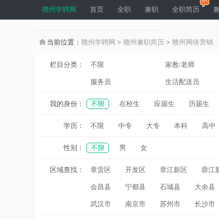
赣州学聘网
首页
全职
兼职
全职简历
当前位置：
赣州学聘网
>
赣州兼职简历
>
赣州网络营销
栏目分类：
不限
家教/老师
服务员
生活配送员
我的身份：
不限
在校生
应届生
历届生
学历：
不限
中专
大专
本科
高中
性别：
不限
男
女
区域查找：
章贡区
开发区
章江新区
蓉江
会昌县
宁都县
石城县
大余县
武汉市
南京市
苏州市
长沙市