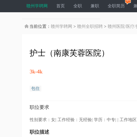
赣州学聘网
首页
全职
兼职
全职简历
当前位置：
赣州学聘网
>
赣州全职招聘
>
赣州医院/医疗/
护士（南康芙蓉医院）
3k-4k
包住
职位要求
性别要求：
女
| 工作经验：无经验| 学历：中专| | 工作地
职位描述