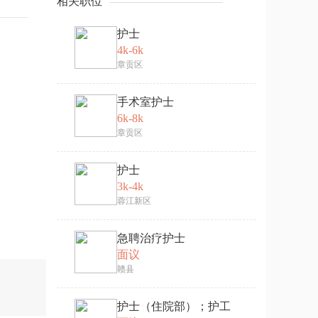
相关职位
护士
4k-6k
章贡区
手术室护士
6k-8k
章贡区
护士
3k-4k
蓉江新区
急聘治疗护士
面议
赣县
护士（住院部）；护工