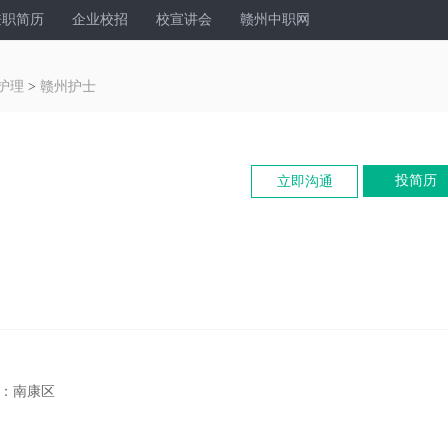
兼职简历
企业校招
校宣讲会
赣州中职网
护理
>
赣州护士
投简历
立即沟通
区：南康区