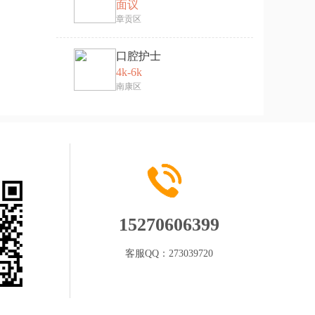
面议
章贡区
口腔护士
4k-6k
南康区
15270606399
客服QQ：
273039720