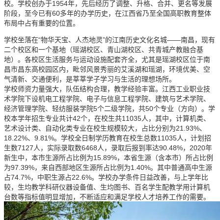
校。学校创办于
1954
年，先后经历了调整、升格、合并、更名等发展
阶段，至今已有
60
多年的办学历史，在江西省乃至全国高职教育整体
布局中占有重要的位置。
学校坐落在“物华天宝、人杰地灵”的江南历史文化名城——南昌，现有
二个校区和一个基地（瑶湖校区、青山湖校区、共青城产教融合基
地）。各校区生活服务与运动设施配套齐全，尤其是瑶湖校区位于南
昌市昌东高校园区内，毗邻风景秀丽的艾溪湖和瑶湖，环境优美、空
气清新、交通便利，是莘莘学子学习与生活的理想场所。
学校师资力量强大，队伍结构合理，教学经验丰富。江西工业职业技
术学院下设机电工程学院、电子与信息工程学院、建筑与艺术学院、
经济管理学院、轻纺服装学院
5
个二级学院，共
50
个专业（方向）。学
校本学年招生专业共计
42
个，在校生共
11035
人，其中，计算机类、
艺术设计类、自动化类专业在校生规模较大，占比分别为
21.93%
、
18.22%
、
9.81%
。学校全日制学历教育在校生总数
11035
人，计划招
生数
7127
人，实际录取数
6468
人，录取后报到率达
90.48%
，
2020
年
新生中，本市生源所占比例为
15.89%
，本省生源（含本市）所占比例
为
97.39%
，来自西部地区生源所占比例为
1.40%
。其中普通高中生源
占
74.7%
，中职生源占
22.6%
。学校办学条件日益改善，与上学年比
较，生均教学科研仪器设备值、生均图书、百名学生配教学用计算机
台数等指标值明显增加，不断适应和满足学校人才培养工作的需要。