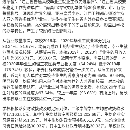
进单位”、“江西省普通高校毕业生就业工作先进集体”、“江西省高校安
全稳定工作先进单位”、“南昌市精神文明单位”等
30
多项省、市、厅级
荣誉称号。涌现出世界名模、亚洲皇后李冰、江西卫视都市频道主持
人亚芝等许多优秀毕业生，许多在校学生在省内外各级各类竞赛活动
中获得优异成绩，充分展现出我校学子的职业技能风采，彰显出学校
的办学特色，产生了较好的社会影响力。
从就业数量来看，本校
2019
年、
2020
年毕业生就业率分别为
93.34%
、
91.67%
，均有九成以上的毕业生落实了毕业去向，毕业生就
业落实情况较好。从薪资来看，本校
2019
年、
2020
年毕业生的月收入
分别为
3598.71
元、
3569.84
元，近两年基本稳定。需要注意的是，本
校
2020
年毕业生的理工农医类专业相关度（
64.24%
）低于
2019
年
（
75.74%
）较多，培养目标达成情况需进一步关注。从雇主评价来
看，近两年用人单位对本校毕业生的满意度分别为
96.65%
、
97.64%
，
明显较高。均反映出用人单位对本校培养的人才评价较高，对本校的
培养质量表示认可。从毕业生对母校的满意度来看，本校
2020
年毕业
生对母校的满意度为
97.64%
，较上一年度（
96.65%
）有所上升，反映
出本校毕业生在校体验进一步提升。
学校积极落实财政拨款及时足额到位，二级学院学年生均财政拨款水
平
17,163.51
元，其中年生均财政专项经费
11,202.68
元，生均企业实
习经费补贴
651.89
元，其中生均财政专项补贴
651.89
元，生均企业实
习责任保险补贴
30.93
元，其中生均财政专项补贴
30.93
元。学校财政